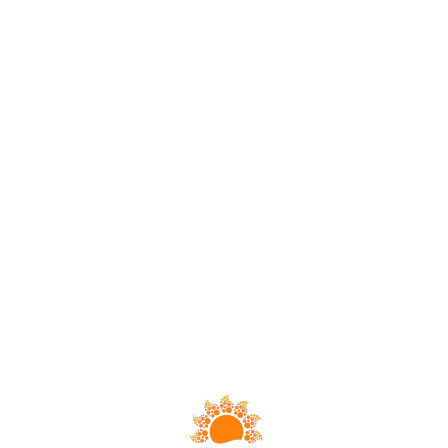
Loa
din
g...