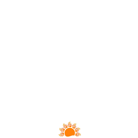
Loa
din
g...