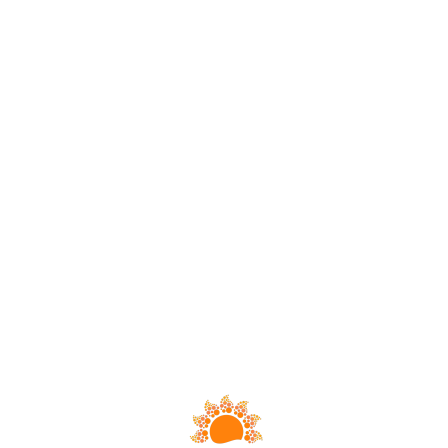
Loa
din
g...