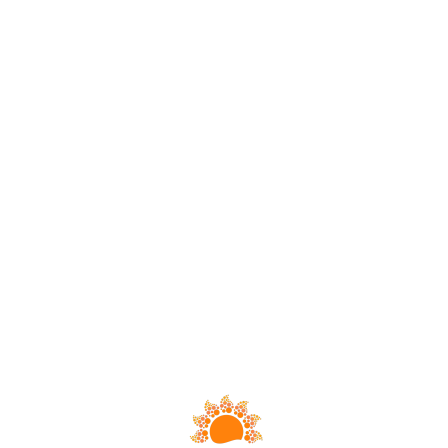
Loa
din
g...