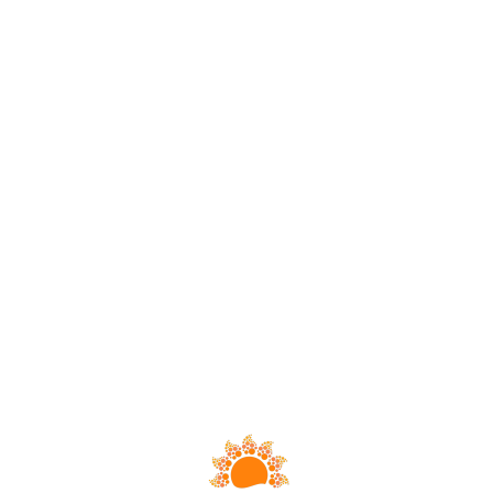
Loa
din
g...