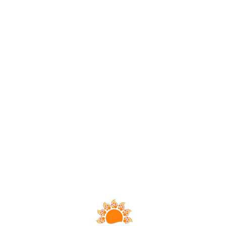
Loa
din
g...