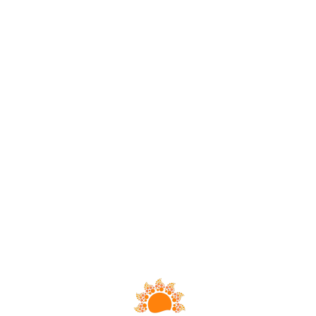
Loa
din
g...