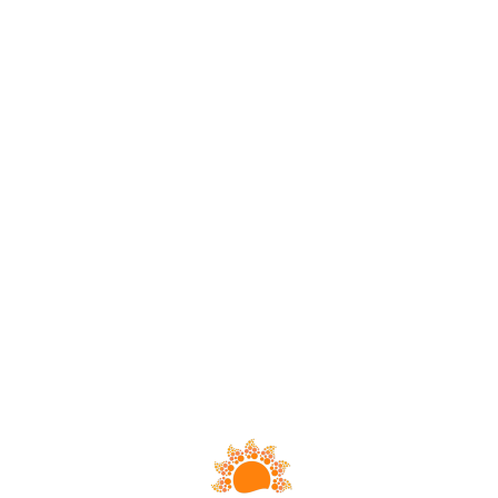
Loa
din
g...