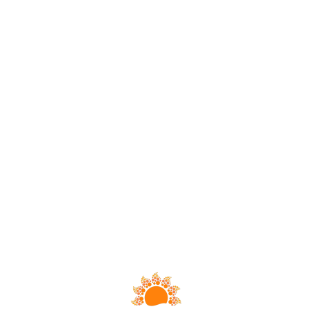
Loa
din
g...