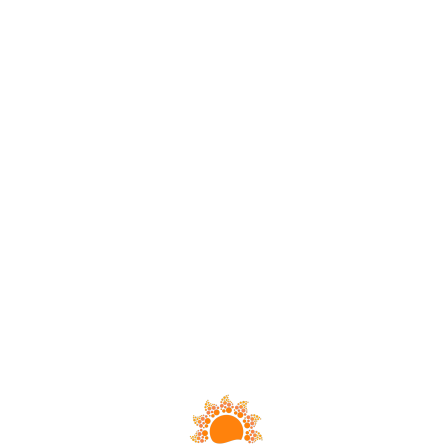
Loa
din
g...