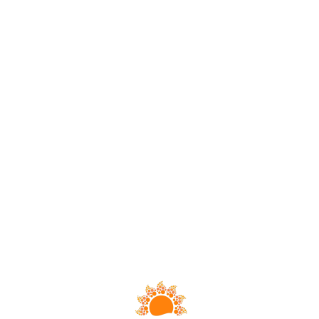
Loa
din
g...