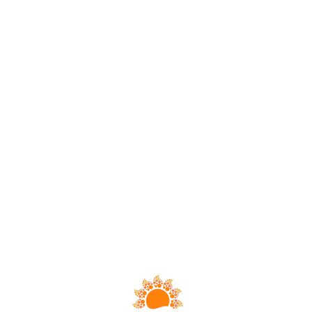
Loa
din
g...