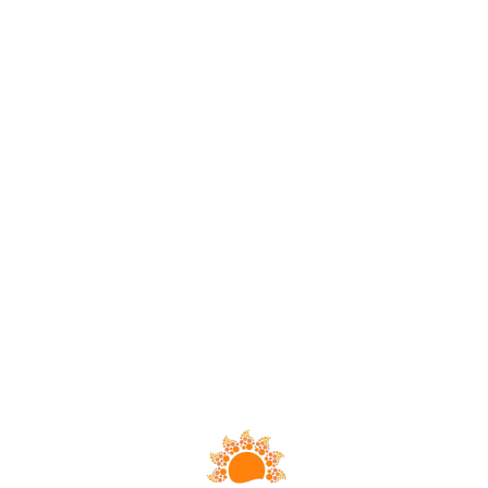
Loa
din
g...