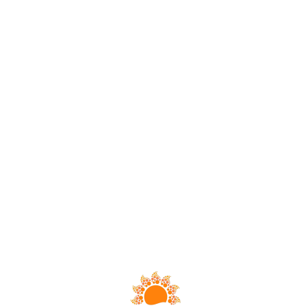
Loa
din
g...