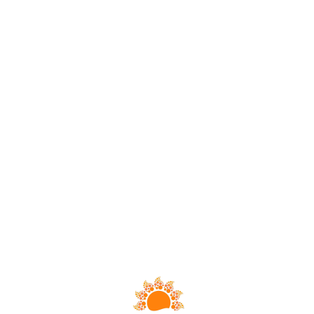
Loa
din
g...