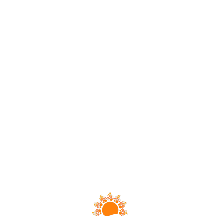
Loa
din
g...