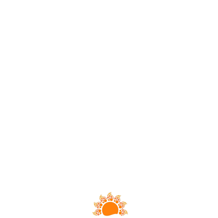
Loa
din
g...