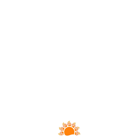
Loa
din
g...