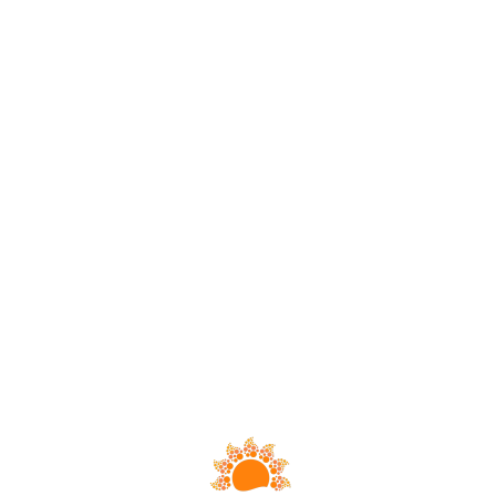
Loa
din
g...