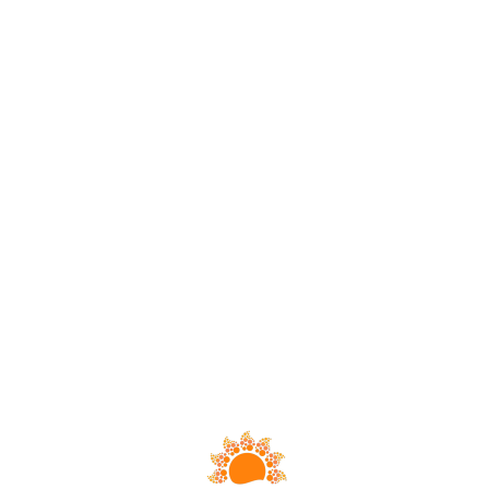
Loa
din
g...