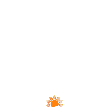
Loa
din
g...