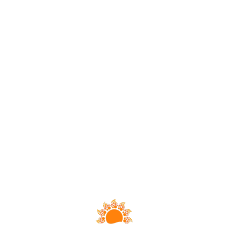
Loa
din
g...