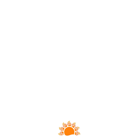
Loa
din
g...