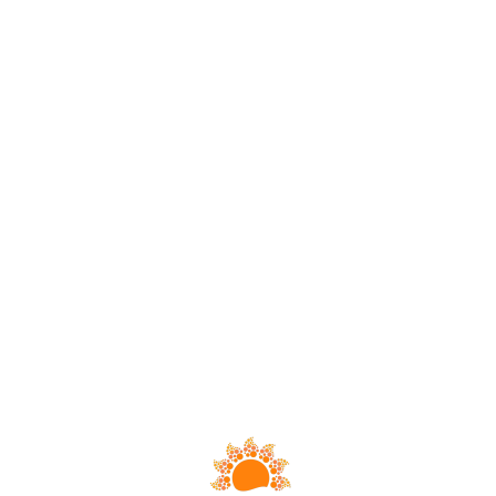
Loa
din
g...