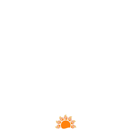
Loa
din
g...