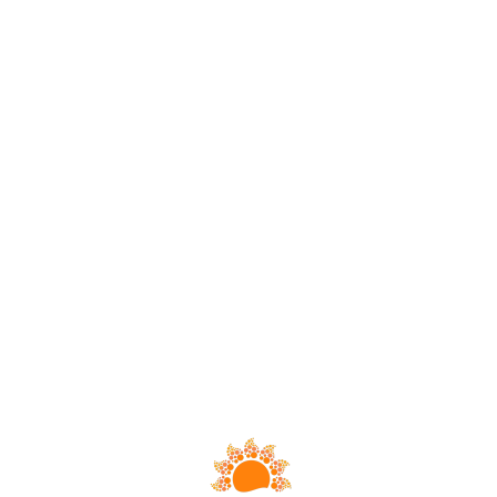
Loa
din
g...