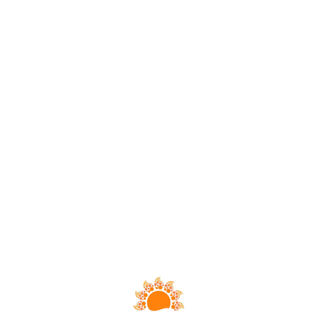
Loa
din
g...