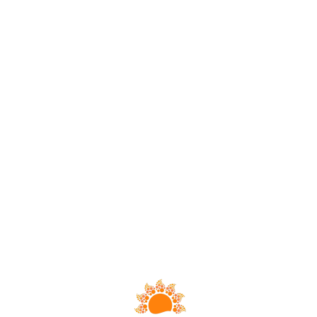
Loa
din
g...