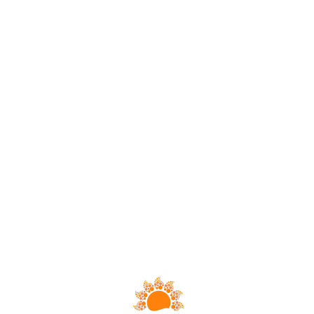
Loa
din
g...