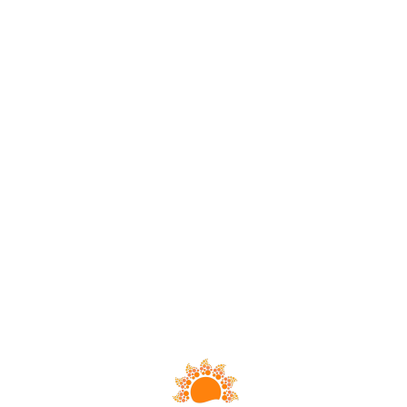
Loa
din
g...