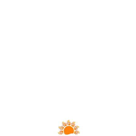
Loa
din
g...