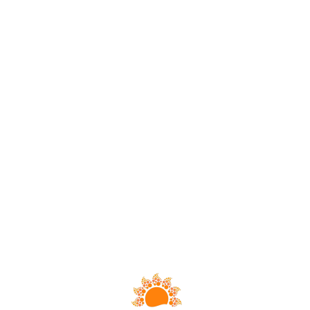
Loa
din
g...