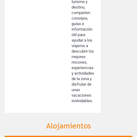
turismo y
destino,
comparten
consejos,
guías e
información
útil para
ayudar a los
viajeros a
descubrir los
mejores
rincones,
experiencias
y actividades
de la zona y
disfrutar de
unas
vacaciones
inolvidables.
Alojamientos