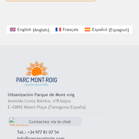
English
(
Anglais
)
Français
Español
(
Espagnol
)
Urbanización Parque de Mont-roig
Avenida Costa Ibérica, nº8 bajos
E-43892 Miami Playa (Tarragona-España)
Contactez via le chat
Whatsapp
+34 657 714 545
Tel.: +34 977 81 07 54
info@parcmontroig.com