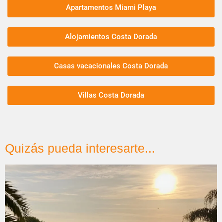
Apartamentos Miami Playa
Alojamientos Costa Dorada
Casas vacacionales Costa Dorada
Villas Costa Dorada
Quizás pueda interesarte...