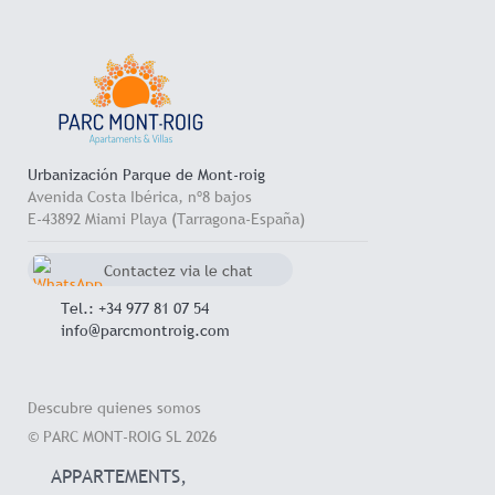
Urbanización Parque de Mont-roig
Avenida Costa Ibérica, nº8 bajos
E-43892 Miami Playa (Tarragona-España)
Contactez via le chat
Whatsapp
+34 657 714 545
Tel.: +34 977 81 07 54
info@parcmontroig.com
Descubre quienes somos
© PARC MONT-ROIG SL 2026
APPARTEMENTS,