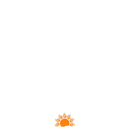
Loa
din
g...