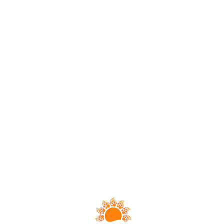
Loa
din
g...