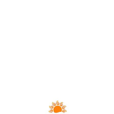
Loa
din
g...