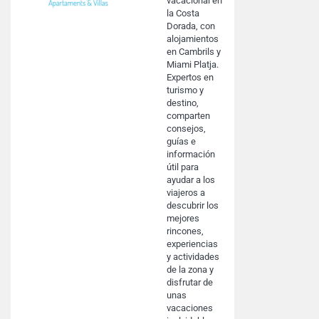
vacacional en
la Costa
Dorada, con
alojamientos
en Cambrils y
Miami Platja.
Expertos en
turismo y
destino,
comparten
consejos,
guías e
información
útil para
ayudar a los
viajeros a
descubrir los
mejores
rincones,
experiencias
y actividades
de la zona y
disfrutar de
unas
vacaciones