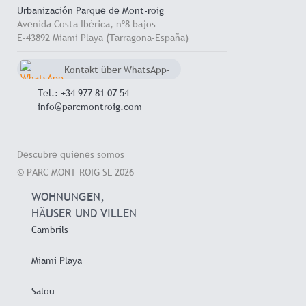
Urbanización Parque de Mont-roig
Avenida Costa Ibérica, nº8 bajos
E-43892 Miami Playa (Tarragona-España)
Kontakt über WhatsApp-
Chat
+34 657 714 545
Tel.: +34 977 81 07 54
info@parcmontroig.com
Descubre quienes somos
© PARC MONT-ROIG SL 2026
WOHNUNGEN,
HÄUSER UND VILLEN
Cambrils
Miami Playa
Salou