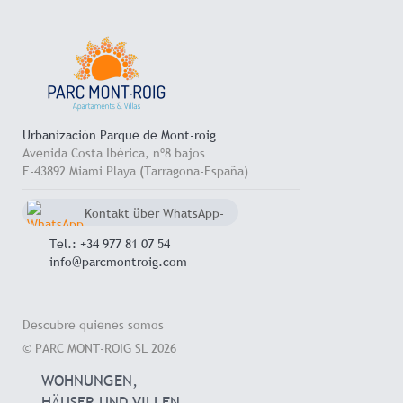
Urbanización Parque de Mont-roig
Avenida Costa Ibérica, nº8 bajos
E-43892 Miami Playa (Tarragona-España)
Kontakt über WhatsApp-
Chat
+34 657 714 545
Tel.: +34 977 81 07 54
info@parcmontroig.com
Descubre quienes somos
© PARC MONT-ROIG SL 2026
WOHNUNGEN,
HÄUSER UND VILLEN