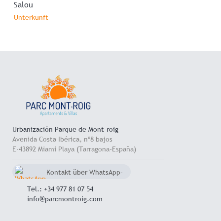
Salou
Unterkunft
Urbanización Parque de Mont-roig
Avenida Costa Ibérica, nº8 bajos
E-43892 Miami Playa (Tarragona-España)
Kontakt über WhatsApp-
Chat
+34 657 714 545
Tel.: +34 977 81 07 54
info@parcmontroig.com