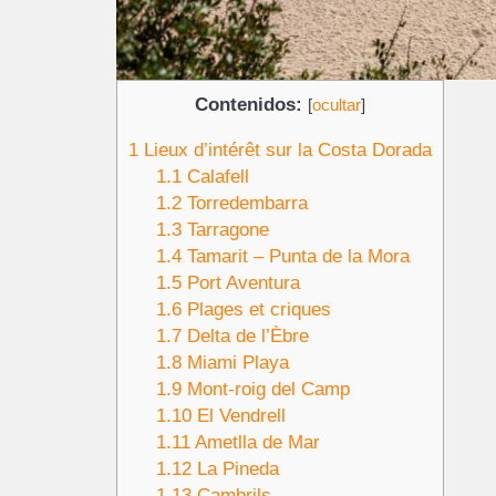
Contenidos:
[
ocultar
]
1
Lieux d’intérêt sur la Costa Dorada
1.1
Calafell
1.2
Torredembarra
1.3
Tarragone
1.4
Tamarit – Punta de la Mora
1.5
Port Aventura
1.6
Plages et criques
1.7
Delta de l’Èbre
1.8
Miami Playa
1.9
Mont-roig del Camp
1.10
El Vendrell
1.11
Ametlla de Mar
1.12
La Pineda
1.13
Cambrils