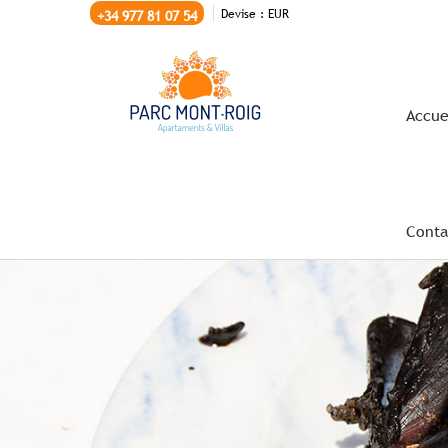
Devise :
EUR
+34 977 81 07 54
Accue
Conta