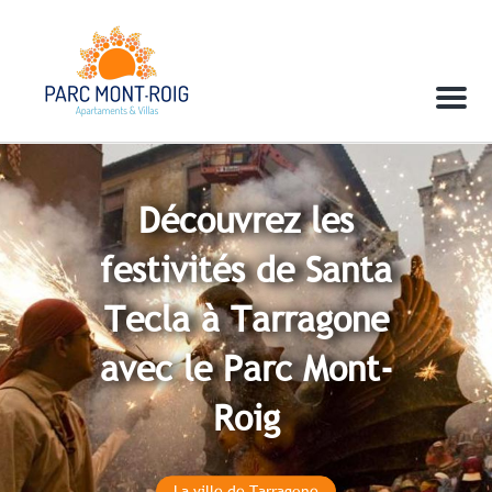
Menu
Découvrez les
festivités de Santa
Tecla à Tarragone
avec le Parc Mont-
Roig
La ville de Tarragone