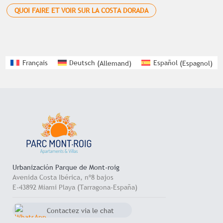
QUOI FAIRE ET VOIR SUR LA COSTA DORADA
Français
Deutsch
(
Allemand
)
Español
(
Espagnol
)
Urbanización Parque de Mont-roig
Avenida Costa Ibérica, nº8 bajos
E-43892 Miami Playa (Tarragona-España)
Contactez via le chat
Whatsapp
+34 657 714 545