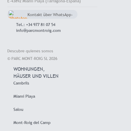
E-43892 Miami Playa (Tarragona-España)
Kontakt über WhatsApp-
Chat
+34 657 714 545
Tel.: +34 977 81 07 54
info@parcmontroig.com
Descubre quienes somos
© PARC MONT-ROIG SL 2026
WOHNUNGEN,
HÄUSER UND VILLEN
Cambrils
Miami Playa
Salou
Mont-Roig del Camp