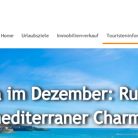
Home
Urlaubsziele
Immobilienverkauf
Touristeninfo
a im Dezember: Ru
editerraner Char