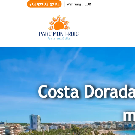
Währung :
EUR
+34 977 81 07 54
Costa Dorad
m