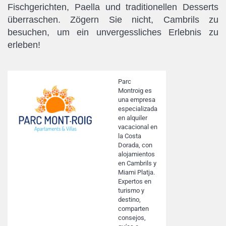
Fischgerichten, Paella und traditionellen Desserts
überraschen. Zögern Sie nicht, Cambrils zu
besuchen, um ein unvergessliches Erlebnis zu
erleben!
Parc
Montroig es
una empresa
especializada
en alquiler
vacacional en
la Costa
Dorada, con
alojamientos
en Cambrils y
Miami Platja.
Expertos en
turismo y
destino,
comparten
consejos,