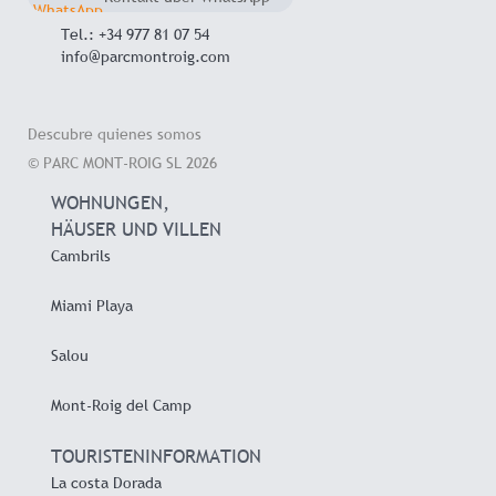
Chat
+34 657 714 545
Tel.: +34 977 81 07 54
info@parcmontroig.com
Descubre quienes somos
© PARC MONT-ROIG SL 2026
WOHNUNGEN,
HÄUSER UND VILLEN
Cambrils
Miami Playa
Salou
Mont-Roig del Camp
TOURISTENINFORMATION
La costa Dorada