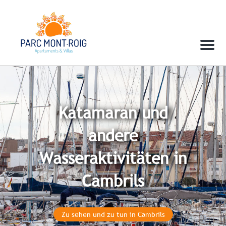
Menu
Katamaran und
andere
Wasseraktivitäten in
Cambrils
Zu sehen und zu tun in Cambrils