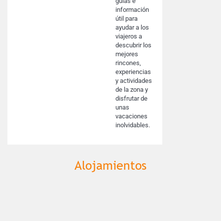
guías e
información
útil para
ayudar a los
viajeros a
descubrir los
mejores
rincones,
experiencias
y actividades
de la zona y
disfrutar de
unas
vacaciones
inolvidables.
Alojamientos