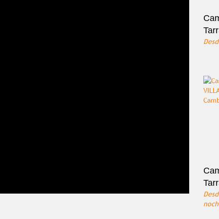
Cam
Tar
Des
Cam
Tar
Des
noch