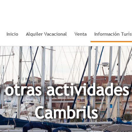
Inicio
Alquiler Vacacional
Venta
Información Turís
otras actividades
Cambrils