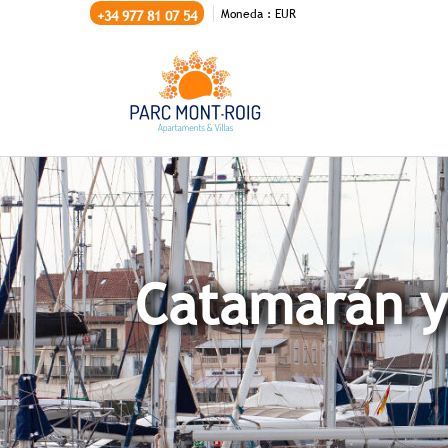
Moneda :
EUR
+34 977 81 07 54
Catamarán y 