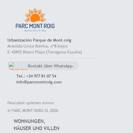
Urbanización Parque de Mont-roig
Avenida Costa Ibérica, nº8 bajos
E-43892 Miami Playa (Tarragona-España)
Kontakt über WhatsApp-
Chat
+34 657 714 545
Tel.: +34 977 81 07 54
info@parcmontroig.com
Descubre quienes somos
© PARC MONT-ROIG SL 2026
WOHNUNGEN,
HÄUSER UND VILLEN