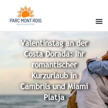
Menu
Valentinstag an der
Costa Dorada: Ihr
romantischer
Kurzurlaub in
Cambrils und Miami
Platja