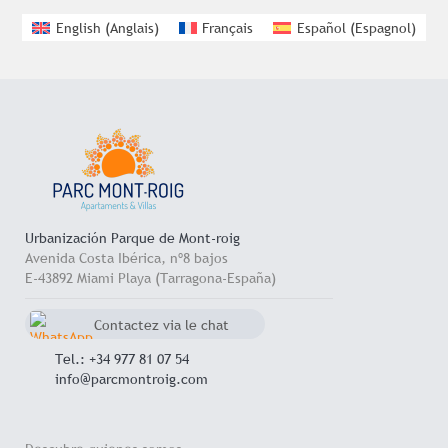
English
(
Anglais
)
Français
Español
(
Espagnol
)
Urbanización Parque de Mont-roig
Avenida Costa Ibérica, nº8 bajos
E-43892 Miami Playa (Tarragona-España)
Contactez via le chat
Whatsapp
+34 657 714 545
Tel.: +34 977 81 07 54
info@parcmontroig.com