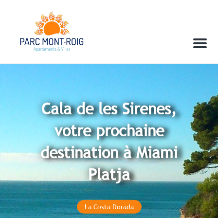
Menu
Cala de les Sirenes,
votre prochaine
destination à Miami
Platja
La Costa Dorada