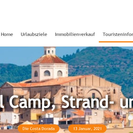
Home
Urlaubsziele
Immobilienverkauf
Touristeninfo
l Camp, Strand- u
Die Costa Dorada
13 Januar, 2021