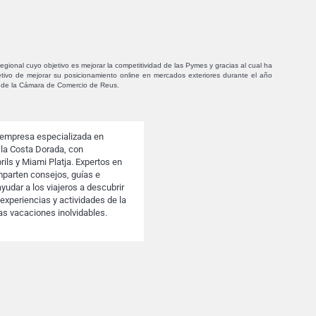
gional cuyo objetivo es mejorar la competitividad de las Pymes y gracias al cual ha
etivo de mejorar su posicionamiento online en mercados exteriores durante el año
 de la Cámara de Comercio de Reus.
 empresa especializada en
 la Costa Dorada, con
ils y Miami Platja. Expertos en
mparten consejos, guías e
ayudar a los viajeros a descubrir
experiencias y actividades de la
as vacaciones inolvidables.