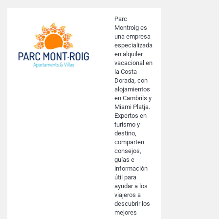
Parc
Montroig es
una empresa
especializada
en alquiler
vacacional en
la Costa
Dorada, con
alojamientos
en Cambrils y
Miami Platja.
Expertos en
turismo y
destino,
comparten
consejos,
guías e
información
útil para
ayudar a los
viajeros a
descubrir los
mejores