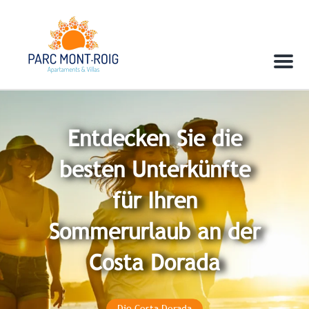
Menu
Entdecken Sie die
besten Unterkünfte
für Ihren
Sommerurlaub an der
Costa Dorada
Die Costa Dorada